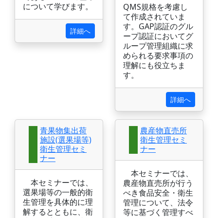
について学びます。
QMS規格を考慮し
て作成されていま
す。GAP認証のグル
詳細へ
ープ認証においてグ
ループ管理組織に求
められる要求事項の
理解にも役立ちま
す。
詳細へ
青果物集出荷
農産物直売所
施設(選果場等)
衛生管理セミ
衛生管理セミ
ナー
ナー
本セミナーでは、
本セミナーでは、
農産物直売所が行う
選果場等の一般的衛
べき食品安全・衛生
生管理を具体的に理
管理について、法令
解するとともに、衛
等に基づく管理すべ