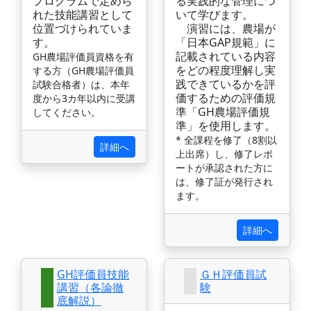
プログラムで定めら
る実践的な管理につ
れた技能講習として
いて学びます。
位置づけられていま
演習には、農場が
す。
「日本GAP規範」に
記載されている内容
GH農場評価員資格を有
をどの程度理解し実
する方（GH農場評価員
践できているかを評
試験合格者）は、本年
価するための評価規
度から3カ年以内に受講
準「GH農場評価規
してください。
準」を使用します。
* 全課程を修了（8割以
詳細へ
上出席）し、修了レポ
ートが承認された方に
は、修了証が発行され
ます。
詳細へ
GH評価員技能
ＧＨ評価員試
講習（各論徹
験
底解説）