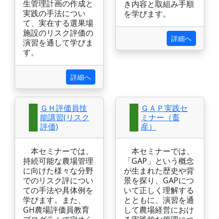
生管理計画の作成と
き内容と取組み手順
実践の手法につい
を学びます。
て、実在する選果場
施設のリスク評価の
詳細へ
演習を通して学びま
す。
詳細へ
ＧＨ評価員技
ＧＡＰ実践セ
能講習(リスク
ミナー（畜
評価)
産）
本セミナーでは、
本セミナーでは、
持続可能な農場管理
「GAP」という概念
に向けた様々な分野
が生まれた歴史や背
でのリスク評につい
景を探り、GAPにつ
ての手法や具体例を
いて正しく理解する
学びます。また、
とともに、演習を通
GH農場評価員教育
して農場経営におけ