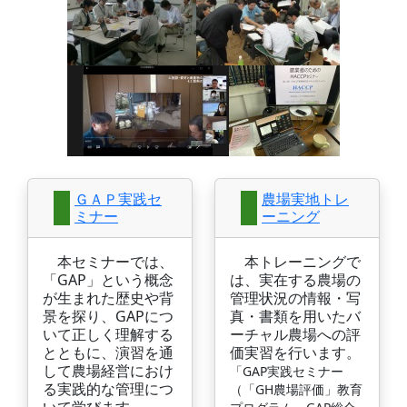
ＧＡＰ実践セ
農場実地トレ
ミナー
ーニング
本セミナーでは、
本トレーニングで
「GAP」という概念
は、実在する農場の
が生まれた歴史や背
管理状況の情報・写
景を探り、GAPにつ
真・書類を用いたバ
いて正しく理解する
ーチャル農場への評
とともに、演習を通
価実習を行います。
して農場経営におけ
「GAP実践セミナー
る実践的な管理につ
（「GH農場評価」教育