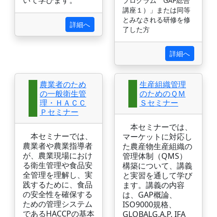
いて学びます。
プログラム GAP総合
講座１）」または同等
とみなされる研修を修
詳細へ
了した方
詳細へ
農業者のため
生産組織管理
の一般衛生管
のためのＱＭ
理・ＨＡＣＣ
Ｓセミナー
Ｐセミナー
本セミナーでは、
本セミナーでは、
マーケットに対応し
農業者や農業指導者
た農産物生産組織の
が、農業現場におけ
管理体制（QMS）
る衛生管理や食品安
構築について、講義
全管理を理解し、実
と実習を通して学び
践するために、食品
ます。講義の内容
の安全性を確保する
は、GAP概論、
ための管理システム
ISO9000規格、
であるHACCPの基本
GLOBALG.A.P. IFA