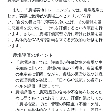
農場評価能力を高めることを目標としています。
また、「農場実地トレーニング」では、農場現場に
赴き、実際に受講者が農場主へヒアリングを行
い、“自分の目と耳”で事実を拾い上げ、その情報を基
に問題点を洗い出し、それを評価するという演習を行
います。さらに、農場評価実習で身に着けた技量を基
に、具体的なGAP指導計画を立てる実践的な研修を行
います。
農場評価のポイント
「農場評価」では、評価員が評価対象の農場や生
産組織に赴いて、農場や組織の管理者、農業現場
の生産者に質問しながら、農場の運営状況や組織
の管理実態を確認し、「日本GAP規範」の遵守レ
ベルを評価・判定します。
農場評価は、農家認証の合格や不合格を決めるた
めに行うものではありません。評価作業としての
「農場検査」では、管理の問題点（不備・欠陥、
抜け）や具体的な「リスク」を捜します。評価の