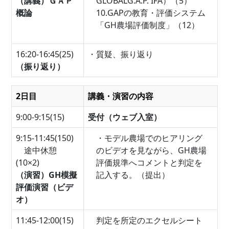
（講義）ＧＡＰ
GLOBALG.A.P. IFA）（5）
概論
10.GAPの教育・評価システム
「GH農場評価制度」（12）
16:20-16:45(25)
・質疑、振り返り
（振り返り）
2日目
講義・演習の内容
9:00-9:15(15)
受付（ウェブ入室）
9:15-11:45(150)
・モデル農場でのヒアリング
途中休憩
のビデオを見ながら、GH農場
(10×2)
評価規準へコメントと判定を
（演習）GH模擬
記入する。（提出）
評価演習（ビデ
オ）
11:45-12:00(15)
判定を所定のエクセルシート