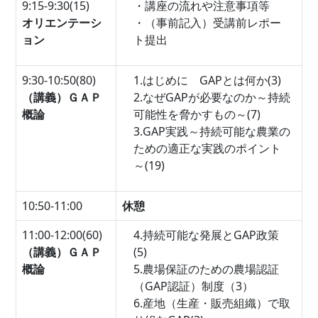
9:15-9:30(15)
・講座の流れや注意事項等
オリエンテーシ
・（事前記入）受講前レポー
ョン
ト提出
9:30-10:50(80)
1.はじめに GAPとは何か(3)
（講義）ＧＡＰ
2.なぜGAPが必要なのか～持続
概論
可能性を脅かすもの～(7)
3.GAP実践～持続可能な農業の
ための適正な実践のポイント
～(19)
10:50-11:00
休憩
11:00-12:00(60)
4.持続可能な発展とGAP政策
（講義）ＧＡＰ
(5)
概論
5.農場保証のための農場認証
（GAP認証）制度（3）
6.産地（生産・販売組織）で取