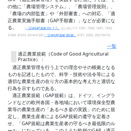
の他に「農場管理システム」、「農場管理規則」、
「農場の内部監査」や「外部審査」への対応、「適
正農業実施手順書（GAP手順書）」などが必要にな
る。
（
『日本GAP規範 Ver. 1.1』
はじめに1-7, 1501, 1502, 1601, 1602,
3104F, 8101F, 2014/5/30) (
『日本GAP規範 第2版』
0101, 0203, 2021/9/15)
一覧
適正農業規範（Code of Good Agricultural
Practice）：
適正農業管理を行う上での理念やその根拠となる
ものを記述したもので、科学・技術や法令等による
適切な農業生産の在り方の基本的な考え方と適切な
行為を示すものである。
適正農業規範（GAP規範）は、ドイツ、イングラ
ンドなどの欧州各国・各地域において環境保全型農
業等の農業生産の「あるべき姿の実践」のために規
定し、農業生産者によるGAP規範の遵守を定着さ
せ、「GAP規範は農業生産者の守るべき最低限のル
ール」になっている。このような欧州のGAP（適正