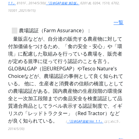
1.1』
8101F , 2014/5/30)(
『日本GAP規範 第2版』
0201表, 0204, 1510, 6702,
10301 ,2021/9/15)
一覧
農場認証（Farm Assurance）：
量販店などが、自分達の販売する農産物に対して
付加価値をつけるため、「食の安全・安心」や「環
境」に配慮した取組みを行っている農場を、販売者
が定める規準に従って行う認証のことを言う。
GLOBALGAP（旧EUREPGAP）やTesco Nature's
Choiceなどが、農場認証の事例として良く知られて
いる。 他に、生産者と消費者の信頼の橋渡しとして
の農場認証がある。国内農産物の生産段階の環境保
全と一次加工段階までの食品安全を検査認証して品
質適合商品としてラベル表示する認証制度で、イギ
リスの「レッドトラクター」（Red Tractor）など
が良く知られている。
（
『日本GAP規範 Ver. 1.1』
はじめに5 ,
2014/5/30)