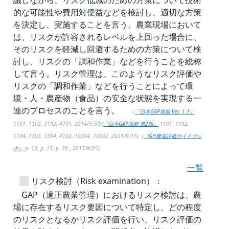
議しながら、リスク低減のための方策について技術
的な可能性や費用対便益などを検討し、適切な方策
を決定し、実施することを言う。農業現場において
は、リスクが許容されるレベルを上回った場合に、
そのリスクを軽減し回避するための方策について検
討し、リスクの「調和作業」などを行うことを総称
して言う。リスク管理は、このようなリスク評価や
リスクの「調和作業」などを行うことによって環
境・人・農産物（食品）の安全な状態を実現する一
連のプロセスのことを言う。
（
『日本GAP規範 Ver. 1.1』
1101, 1302, 3102, 4701, 2014/5/30)(
『日本GAP規範 第2版』
1101, 1102,
1104, 1303, 1304, 4102, 10204, 10302 ,2021/9/15)（
『GH農場評価ガイドブッ
ク』
p. 13, p. 17, p. 20 , 2017/8/25)
一覧
リスク検討（Risk examination）：
GAP（適正農業管理）におけるリスク検討は、農
場に存在するリスク要因について特定し、どの程度
のリスクとなるかリスク評価を行い、リスク評価の