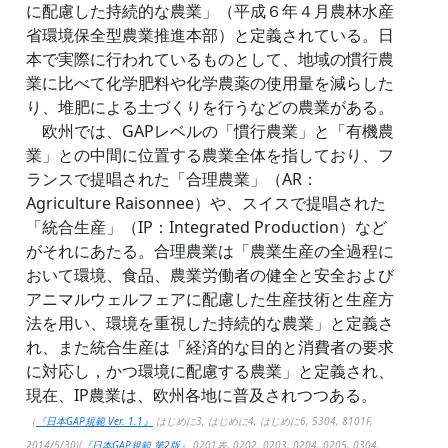
に配慮した持続的な農業」（平成６年４月農林水産
省環境保全型農業推進本部）と定義されている。日
本で実際に行われているものとして、地域の慣行農
業に比べて化学肥料や化学農薬の使用量を減らした
り、堆肥による土づくりを行うなどの農業がある。
欧州では、GAPレベルの「慣行農業」と「有機農
業」との中間に位置する農業全体を指しており、フ
ランスで提唱された「合理農業」（AR：
Agriculture Raisonnee）や、スイスで提唱された
「統合生産」（IP：Integrated Production）など
がそれにあたる。合理農業は「農業生産の全過程に
おいて環境、食品、農業労働者の健全と安全および
アニマルウェルフェアに配慮した生産技術と生産方
法を用い、環境を重視した持続的な農業」と定義さ
れ、また統合生産は「経済的な目的と消費者の要求
に対応し，かつ環境に配慮する農業」と定義され、
現在、IP農業は、欧州各地に普及されつつある。
（
『日本GAP規範 Ver. 1.1』
はじめに3, はじめに4, はじめに6, 5304, 8101F,
2014/5/30)(
『日本GAP規範 第2版』
0201表, 0202, 0203, 0204, 0205, 0304,