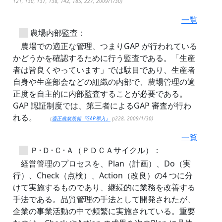
121, 130, 137, 138, 142, 185, 227, 2009/1/30)
一覧
農場内部監査：
農場での適正な管理、つまりGAP が行われている
かどうかを確認するために行う監査である。「生産
者は皆良くやっています」では駄目であり、生産者
自身や生産部会などの組織の内部で、農場管理の適
正度を自主的に内部監査することが必要である。
GAP 認証制度では、第三者によるGAP 審査が行わ
れる。
（
適正農業規範『GAP導入』
p228, 2009/1/30)
一覧
Ｐ･Ｄ･Ｃ･Ａ（ＰＤＣＡサイクル）：
経営管理のプロセスを、Plan（計画）、Do（実
行）、Check（点検）、Action（改良）の4 つに分
けて実施するものであり、継続的に業務を改善する
手法である。品質管理の手法として開発されたが、
企業の事業活動の中で頻繁に実施されている。重要