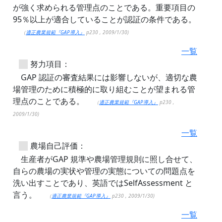
が強く求められる管理点のことである。重要項目の
95％以上が適合していることが認証の条件である。
（
適正農業規範『GAP導入』
p230 , 2009/1/30)
一覧
努力項目：
GAP 認証の審査結果には影響しないが、適切な農
場管理のために積極的に取り組むことが望まれる管
理点のことである。
（
適正農業規範『GAP導入』
p230 ,
2009/1/30)
一覧
農場自己評価：
生産者がGAP 規準や農場管理規則に照し合せて、
自らの農場の実状や管理の実態についての問題点を
洗い出すことであり、英語ではSelfAssessment と
言う。
（
適正農業規範『GAP導入』
p230 , 2009/1/30)
一覧