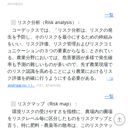
2017/8/25)
一覧
リスク分析（Risk analysis）：
コーデックスでは、「リスク分析は、リスクの発
生を予防し、そのリスクを最小にするための枠組み
をいい、リスク評価、リスク管理およびリスクコミ
ュニケーションの３つの要素からなる」とされてい
る。農業分野においては、危害要因が多様で発生確
率も予測の難しいものが多いので、先ず農業現場で
のリスク認識を高めることにより農業におけるリス
ク評価を的確に行うようにする必要がある。
（
『日
本GAP規範 Ver. 1.1』
1101 , 2014/5/30)
一覧
リスクマップ（Risk map）：
環境リスクの受けやすさを指標に、農場内の圃場
をリスクレベル毎に区分したものをリスクマップと
↑
言う。特に肥料・農薬等の散布は、このリスクマッ