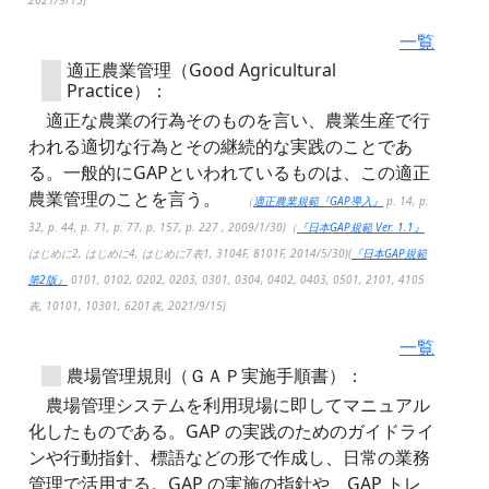
2021/9/15)
一覧
適正農業管理（Good Agricultural
Practice）：
適正な農業の行為そのものを言い、農業生産で行
われる適切な行為とその継続的な実践のことであ
る。一般的にGAPといわれているものは、この適正
農業管理のことを言う。
（
適正農業規範『GAP導入』
p. 14, p.
32, p. 44, p. 71, p. 77, p. 157, p. 227 , 2009/1/30)（
『日本GAP規範 Ver. 1.1』
はじめに2, はじめに4, はじめに7表1, 3104F, 8101F, 2014/5/30)(
『日本GAP規範
第2版』
0101, 0102, 0202, 0203, 0301, 0304, 0402, 0403, 0501, 2101, 4105
表, 10101, 10301, 6201表, 2021/9/15)
一覧
農場管理規則（ＧＡＰ実施手順書）：
農場管理システムを利用現場に即してマニュアル
化したものである。GAP の実践のためのガイドライ
ンや行動指針、標語などの形で作成し、日常の業務
管理で活用する。GAP の実施の指針や、GAP トレ