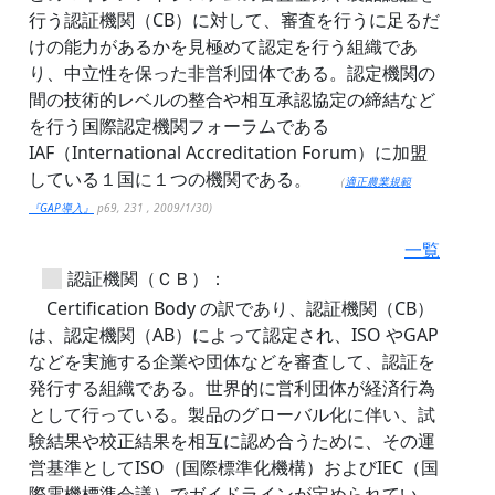
行う認証機関（CB）に対して、審査を行うに足るだ
けの能力があるかを見極めて認定を行う組織であ
り、中立性を保った非営利団体である。認定機関の
間の技術的レベルの整合や相互承認協定の締結など
を行う国際認定機関フォーラムである
IAF（International Accreditation Forum）に加盟
している１国に１つの機関である。
（
適正農業規範
『GAP導入』
p69, 231 , 2009/1/30)
一覧
認証機関（ＣＢ）：
Certification Body の訳であり、認証機関（CB）
は、認定機関（AB）によって認定され、ISO やGAP
などを実施する企業や団体などを審査して、認証を
発行する組織である。世界的に営利団体が経済行為
として行っている。製品のグローバル化に伴い、試
験結果や校正結果を相互に認め合うために、その運
営基準としてISO（国際標準化機構）およびIEC（国
際電機標準会議）でガイドラインが定められてい