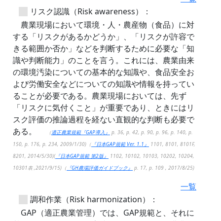
リスク認識（Risk awareness）：
農業現場において環境・人・農産物（食品）に対
する「リスクがあるかどうか」、「リスクが許容で
きる範囲か否か」などを判断するために必要な「知
識や判断能力」のことを言う。これには、農業由来
の環境汚染についての基本的な知識や、食品安全お
よび労働安全などについての知識や情報を持ってい
ることが必要である。農業現場においては、先ず
「リスクに気付くこと」が重要であり、ときにはリ
スク評価の推論過程を経ない直観的な判断も必要で
ある。
（
適正農業規範『GAP導入』
p. 36, p. 42, p. 90, p. 96, p. 140, p.
150, p. 176, p. 234, 2009/1/30)（
『日本GAP規範 Ver. 1.1』
1101, 8101, 8101F,
8201, 2014/5/30)(
『日本GAP規範 第2版』
1102, 10102, 10103, 10202, 10204,
10301表 ,2021/9/15)（
『GH農場評価ガイドブック』
p. 17, p. 109 , 2017/8/25)
一覧
調和作業（Risk harmonization）：
GAP（適正農業管理）では、GAP規範と、それに