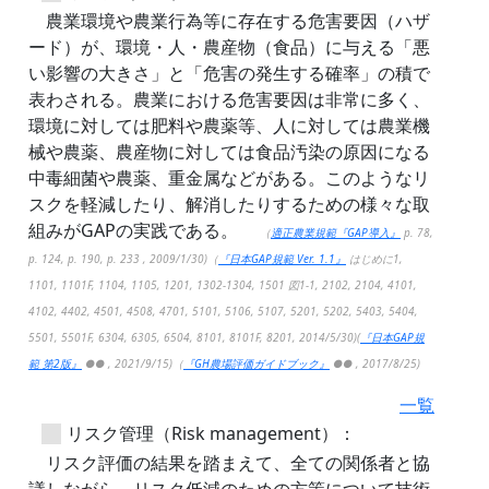
農業環境や農業行為等に存在する危害要因（ハザ
ード）が、環境・人・農産物（食品）に与える「悪
い影響の大きさ」と「危害の発生する確率」の積で
表わされる。農業における危害要因は非常に多く、
環境に対しては肥料や農薬等、人に対しては農業機
械や農薬、農産物に対しては食品汚染の原因になる
中毒細菌や農薬、重金属などがある。このようなリ
スクを軽減したり、解消したりするための様々な取
組みがGAPの実践である。
（
適正農業規範『GAP導入』
p. 78,
p. 124, p. 190, p. 233 , 2009/1/30)（
『日本GAP規範 Ver. 1.1』
はじめに1,
1101, 1101F, 1104, 1105, 1201, 1302-1304, 1501 図1-1, 2102, 2104, 4101,
4102, 4402, 4501, 4508, 4701, 5101, 5106, 5107, 5201, 5202, 5403, 5404,
5501, 5501F, 6304, 6305, 6504, 8101, 8101F, 8201, 2014/5/30)(
『日本GAP規
範 第2版』
●● , 2021/9/15)（
『GH農場評価ガイドブック』
●● , 2017/8/25)
一覧
リスク管理（Risk management）：
リスク評価の結果を踏まえて、全ての関係者と協