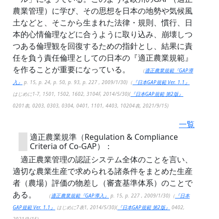
農業管理）に学び、その思想を日本の地勢や気候風
土などと、そこから生まれた法律・規則、慣行、日
本的心情倫理などに合うように取り込み、崩壊しつ
つある倫理観を回復するための指針とし、結果に責
任を負う責任倫理としての日本の『適正農業規範』
を作ることが重要になっている。
（
適正農業規範『GAP導
入』
p. 15, p. 24, p. 50, p. 93, p. 227 , 2009/1/30)（
『日本GAP規範 Ver. 1.1』
はじめに1-7, 1501, 1502, 1602, 3104F, 2014/5/30)(
『日本GAP規範 第2版』
0201表, 0203, 0303, 0304, 0401, 1101, 4403, 10204表, 2021/9/15)
一覧
適正農業規準（Regulation & Compliance
Criteria of Co-GAP）：
適正農業管理の認証システム全体のことを言い、
適切な農業生産で求められる諸条件をまとめた生産
者（農場）評価の物差し（審査基準体系）のことで
ある。
（
適正農業規範『GAP導入』
p. 15, p. 227 , 2009/1/30)（
『日本
GAP規範 Ver. 1.1』
はじめに7表1, 2014/5/30)(
『日本GAP規範 第2版』
0402,