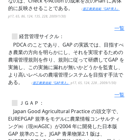
なのは、Check やAction の成果を次のPlan に具体
的に反映させることである。
（
適正農業規範『GAP導入』
p17, 65, 86, 124, 135, 228, 2009/1/30)
一覧
経営管理サイクル：
PDCA のことであり、GAP の実践では、目指すべ
き農業の方向を明らかにし、それを実現するための
農場管理規則を作り、規則に従って研鑽してGAP を
実施し、この実施に漏れが無いかどうかを監査し、
より高いレベルの農場管理システムを目指す手法で
ある。
（
適正農業規範『GAP導入』
p17, 65, 124, 228 , 2009/1/30)
一覧
ＪＧＡＰ：
Japan Good Agricultural Practice の頭文字で、
EUREPGAP 規準をモデルに農業情報コンサルティ
ング㈱（現㈱AGIC）が2004 年に開発した日本版
GAP 規準のこと。JGAP 青果物第2.1 版は、