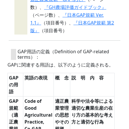
数）、
『GH農場評価ガイドブック』
（ページ数）、
『日本GAP規範 Ver.
1.1』
（項目番号）、
『日本GAP規範 第2
版』
（項目番号）
GAP用語の定義（Definition of GAP-related
terms）：
GAPに関連する用語は、以下のように定義される。
GAP
英語の表現
概 念
説 明 内 容
の用
語
GAP
Code of
適正農
科学や法令等による
規範
Good
業管理
適切な農業生産の在
（適
Agricultural
の思想
り方の基本的な考え
正農
Practice,
やその
方と適切な行為
業規
Co-GAP
根拠