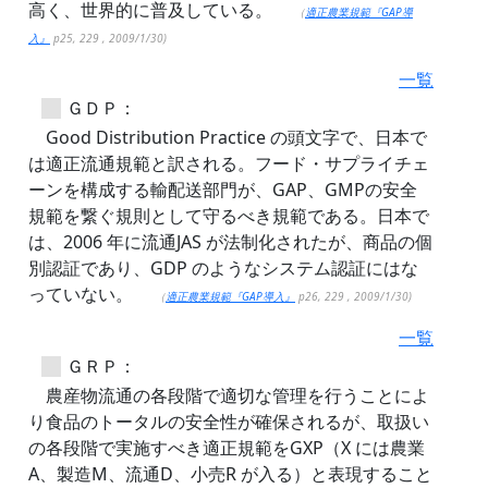
高く、世界的に普及している。
（
適正農業規範『GAP導
入』
p25, 229 , 2009/1/30)
一覧
ＧＤＰ：
Good Distribution Practice の頭文字で、日本で
は適正流通規範と訳される。フード・サプライチェ
ーンを構成する輸配送部門が、GAP、GMPの安全
規範を繋ぐ規則として守るべき規範である。日本で
は、2006 年に流通JAS が法制化されたが、商品の個
別認証であり、GDP のようなシステム認証にはな
っていない。
（
適正農業規範『GAP導入』
p26, 229 , 2009/1/30)
一覧
ＧＲＰ：
農産物流通の各段階で適切な管理を行うことによ
り食品のトータルの安全性が確保されるが、取扱い
の各段階で実施すべき適正規範をGXP（X には農業
A、製造M、流通D、小売R が入る）と表現すること