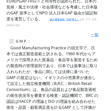
EUREPGAP FVv2-1 と同等性が認められた。日本の
気候・風土や法律・社会環境などを考慮した日本版
のGAP 規準としてNPO 法人日本GAP 協会が認証制
度を運営している。
（
適正農業規範『GAP導入』
p26, 117, 229,
2009/1/30)
一覧
ＧＭＰ：
Good Manufacturing Practice の頭文字で、日
本では適正製造規範と訳される。1960 年代からア
メリカで採用された医薬品・食品等を製造するため
の製造時の管理規則であり、日本では薬事法に取り
入れられたが、食品に関しては法律に基づいた
GMP の規定はない。イギリスの小売業界が連合し
て設立した独立検査機関（B.R.C.：British Retail
Consortium）は、食品の品質および食品製造過程
の衛生状況等を審査する検査・認証機関で、BRC の
認証はHACCP の理論とISO の理論を組み合わせた
衛生・品質・顧客満足度を計るGMP として評価が