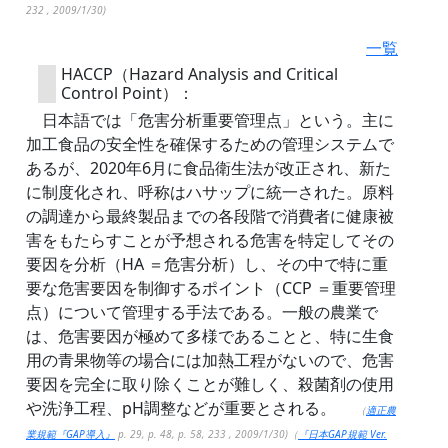
232 , 2009/1/30)
一覧
HACCP（Hazard Analysis and Critical
Control Point）：
日本語では「危害分析重要管理点」という。主に
加工食品の安全性を確保するための管理システムで
あるが、2020年6月に食品衛生法が改正され、新た
に制度化され、呼称はハサップに統一された。原料
の調達から最終製品までの各段階で消費者に健康被
害をもたらすことが予想される危害を特定してその
要因を分析（HA ＝危害分析）し、その中で特に重
要な危害要因を制御するポイント（CCP ＝重要管理
点）について管理する手法である。一般の農業で
は、危害要因が極めて多様であることと、特に生食
用の青果物等の場合には加熱工程がないので、危害
要因を完全に取り除くことが難しく、殺菌剤の使用
や洗浄工程、pH調整などが重要とされる。
（
適正農
業規範『GAP導入』
p. 29, p. 48, p. 58, 233 , 2009/1/30)（
『日本GAP規範 Ver.