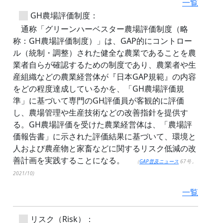
一覧
GH農場評価制度：
通称「グリーンハーベスター農場評価制度（略
称：GH農場評価制度）」は、GAP的にコントロー
ル（統制・調整）された健全な農業であることを農
業者自らが確認するための制度であり、農業者や生
産組織などの農業経営体が『日本GAP規範』の内容
をどの程度達成しているかを、「GH農場評価規
準」に基づいて専門のGH評価員が客観的に評価
し、農場管理や生産技術などの改善指針を提供す
る。GH農場評価を受けた農業経営体は、「農場評
価報告書」に示された評価結果に基づいて、環境と
人および農産物と家畜などに関するリスク低減の改
善計画を実践することになる。
（
GAP普及ニュース
67号 ,
2021/10)
一覧
リスク（Risk）：