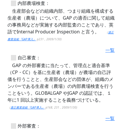
内部農場検査：
生産部会などの組織内部、つまり組織を構成する
生産者（農場）について、GAP の適否に関して組織
の事務局などが実施する内部監査のことであり、英
語でInternal Producer Inspection と言う。
（
適正
農業規範『GAP導入』
p231 , 2009/1/30)
一覧
自己審査：
GAP の外部審査に当たって、管理点と適合基準
（CP・CC）を基に生産者（農場）が農場の自己評
価を行うことと、生産部会などの団体が、組織のメ
ンバーである生産者（農場）の内部農場検査を行う
ことをいう。GLOBALGAP やJGAP の認証では、１
年に1 回以上実施することを義務づけている。
（
適正農業規範『GAP導入』
p168, 231 , 2009/1/30)
一覧
外部審査：