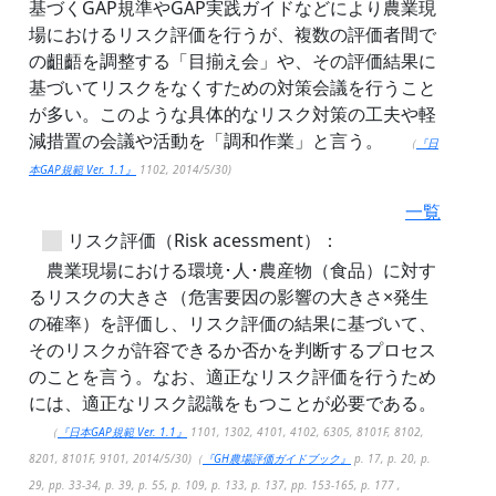
基づくGAP規準やGAP実践ガイドなどにより農業現
場におけるリスク評価を行うが、複数の評価者間で
の齟齬を調整する「目揃え会」や、その評価結果に
基づいてリスクをなくすための対策会議を行うこと
が多い。このような具体的なリスク対策の工夫や軽
減措置の会議や活動を「調和作業」と言う。
（
『日
本GAP規範 Ver. 1.1』
1102, 2014/5/30)
一覧
リスク評価（Risk acessment）：
農業現場における環境･人･農産物（食品）に対す
るリスクの大きさ（危害要因の影響の大きさ×発生
の確率）を評価し、リスク評価の結果に基づいて、
そのリスクが許容できるか否かを判断するプロセス
のことを言う。なお、適正なリスク評価を行うため
には、適正なリスク認識をもつことが必要である。
（
『日本GAP規範 Ver. 1.1』
1101, 1302, 4101, 4102, 6305, 8101F, 8102,
8201, 8101F, 9101, 2014/5/30)（
『GH農場評価ガイドブック』
p. 17, p. 20, p.
29, pp. 33-34, p. 39, p. 55, p. 109, p. 133, p. 137, pp. 153-165, p. 177 ,