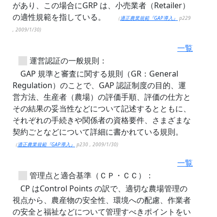
があり、この場合にGRP は、小売業者（Retailer）
の適性規範を指している。
（
適正農業規範『GAP導入』
p229
, 2009/1/30)
一覧
運営認証の一般規則：
GAP 規準と審査に関する規則（GR：General
Regulation）のことで、GAP 認証制度の目的、運
営方法、生産者（農場）の評価手順、評価の仕方と
その結果の妥当性などについて記述するとともに、
それぞれの手続きや関係者の資格要件、さまざまな
契約ごとなどについて詳細に書かれている規則。
（
適正農業規範『GAP導入』
p230 , 2009/1/30)
一覧
管理点と適合基準（ＣＰ・ＣＣ）：
CP はControl Points の訳で、適切な農場管理の
視点から、農産物の安全性、環境への配慮、作業者
の安全と福祉などについて管理すべきポイントをい