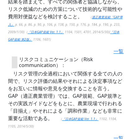
結果を踏まえて、すべての関係者と協議しながら、
リスク低減のための方策について技術的な可能性や
費用対便益などを検討すること。
（
適正農業規範『GAP導
入』
p. 66, p. 86, p. 90, p. 106, p. 138, p. 150, p. 176, p. 184, p. 190, p. 233,
2009/1/30)（
『日本GAP規範 Ver. 1.1』
1104, 1501, 4701, 2014/5/30)(
『日本
GAP規範 第2版』
1106, 1601)
一覧
リスクコミュニケーション（Risk
communication）：
リスク管理の全過程において関係する全ての人の
間で、リスク評価の結果やそれによる決定事項など
をお互いに情報や意見を交換することを言う。
GAP（適正農業管理）では、GAP規範、GAP規準と
その実践ガイドなどをもとに、農業現場で行われる
「目揃え」やそれによる「調和作業」なども非常に
重要な活動である。
（
『日本GAP規範 Ver. 1.1』
1102, 1104,
1105, 2014/5/30)
一覧