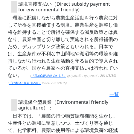
環境直接支払い（Direct subsidy payment
for environmental friendly)：
環境に配慮しながら農業生産活動を行う農家に対
して所得を直接補償する制度。農業生産を調整し価
格を維持することで所得を確保する減反政策とは異
なり、農業生産と切り離して実施される所得補償の
ため、デカップリング政策ともいわれる。日本で
は、生産条件が不利な中山間地や湖沼等の環境を維
持しながら行われる生産活動を守る目的で導入され
ているが、国から農家への直接支払いは行われてい
ない。
（
『日本GAP規範 Ver. 1.1』
はじめに3，はじめに4 , 2014/5/30)
(
『日本GAP規範 第2版』
0205, 2021/9/15)
一覧
環境保全型農業（Environmental friendly
agriculture）：
日本では、「農業の持つ物質循環機能を生かし、
生産性との調和に留意しつつ、土づくり等を通じ
て、化学肥料、農薬の使用等による環境負荷の軽減