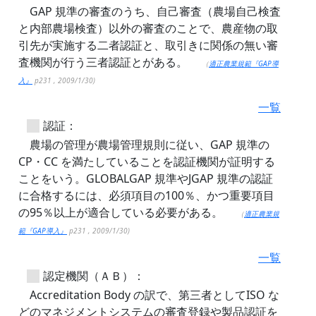
GAP 規準の審査のうち、自己審査（農場自己検査
と内部農場検査）以外の審査のことで、農産物の取
引先が実施する二者認証と、取引きに関係の無い審
査機関が行う三者認証とがある。
（
適正農業規範『GAP導
入』
p231 , 2009/1/30)
一覧
認証：
農場の管理が農場管理規則に従い、GAP 規準の
CP・CC を満たしていることを認証機関が証明する
ことをいう。GLOBALGAP 規準やJGAP 規準の認証
に合格するには、必須項目の100％、かつ重要項目
の95％以上が適合している必要がある。
（
適正農業規
範『GAP導入』
p231 , 2009/1/30)
一覧
認定機関（ＡＢ）：
Accreditation Body の訳で、第三者としてISO な
どのマネジメントシステムの審査登録や製品認証を