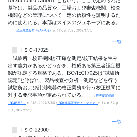
forStandardization）ともいう。ここで定められた
基準は、製品の品質や、工場および審査機関、検査
機関などの管理について一定の信頼性を証明するた
めに使われる。本部はスイスのジュネーブにある。
（
適正農業規範『GAP導入』
p. 187, p. 232 , 2009/1/30)
一覧
ＩＳＯ-17025：
試験所・校正機関が正確な測定/校正結果を生み
出す能力があるかどうかを、権威ある第三者認定機
関が認定する規格である。ISO/IEC17025は"試験所
認定"と呼ばれ、製品検査や分析・測定などを行う
試験所および計測機器の校正業務を行う校正機関に
対する要求事項が定められている。
（
適正農業規範
『GAP導入』
p. 232 , 2009/1/30) (
『GH農場評価ガイドブック』
p. 34, p. 39, p.
131 ,2017/8/25)
一覧
ＩＳＯ-22000：