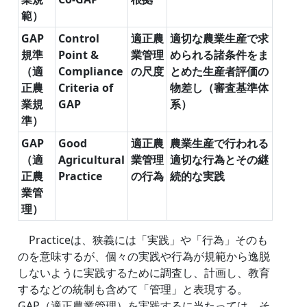
範）
GAP
Control
適正農
適切な農業生産で求
規準
Point &
業管理
められる諸条件をま
（適
Compliance
の尺度
とめた生産者評価の
正農
Criteria of
物差し（審査基準体
業規
GAP
系）
準）
GAP
Good
適正農
農業生産で行われる
（適
Agricultural
業管理
適切な行為とその継
正農
Practice
の行為
続的な実践
業管
理）
Practiceは、狭義には「実践」や「行為」そのも
のを意味するが、個々の実践や行為が規範から逸脱
しないように実践するために調査し、計画し、教育
するなどの統制も含めて「管理」と表現する。
GAP（適正農業管理）を実践するに当たっては、そ