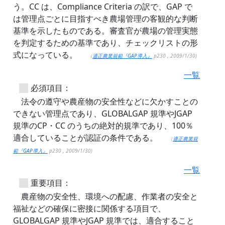
う。CC は、Compliance Criteria の訳で、GAP で
は管理点ごとに目指すべき農場管理の客観的な判断
基準を示したものである。審査官が農場の管理実態
を判定するための基準であり、チェックリストの形
式になっている。
（
適正農業規範『GAP導入』
p230 , 2009/1/30)
一覧
必須項目：
法令の遵守や農産物の安全性などに欠かすことの
できない管理点であり、GLOBALGAP 規準やJGAP
規準のCP・CC のうちの絶対的規準であり、100％
適合していることが認証の条件である。
（
適正農業規
範『GAP導入』
p230 , 2009/1/30)
一覧
重要項目：
農産物の安全性、環境への配慮、作業者の安全と
福祉などの確保に密接に関係する項目で、
GLOBALGAP 規準やJGAP 規準では、適合すること