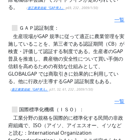
る。
（
適正農業規範『GAP導入』
p69, 232 , 2009/1/30)
一覧
ＧＡＰ認証制度：
生産現場がGAP 規準に従って適正に農業管理を実
施していることを、第三者である認証期間（CB）が
検査・評価して認証する制度である。生産者のGAP
普及を推進し、農産物の安全性について買い手側の
信頼を高めるための有効な仕組みとして、
GLOBALGAP では商取引きに効果的に利用してい
る。他に行政が主導するGAP 認証制度もある。
（
適正農業規範『GAP導入』
p31, 32, 61, 232 , 2009/1/30)
一覧
国際標準化機構（ＩＳＯ）：
工業分野の規格を国際的に標準化する民間の非政
府組織で、ISO（アイソ、アイエスオー、イソなど
と読む：International Organization