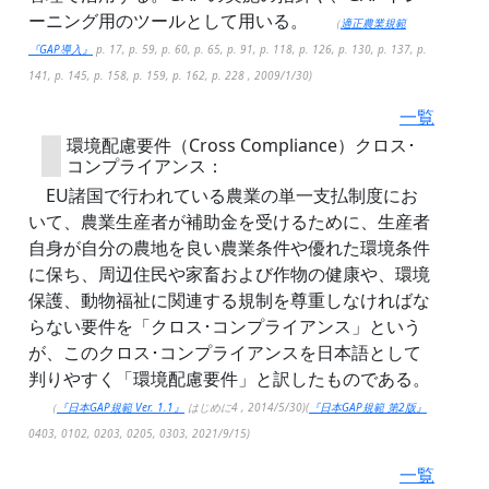
ーニング用のツールとして用いる。
（
適正農業規範
『GAP導入』
p. 17, p. 59, p. 60, p. 65, p. 91, p. 118, p. 126, p. 130, p. 137, p.
141, p. 145, p. 158, p. 159, p. 162, p. 228 , 2009/1/30)
一覧
環境配慮要件（Cross Compliance）クロス･
コンプライアンス：
EU諸国で行われている農業の単一支払制度にお
いて、農業生産者が補助金を受けるために、生産者
自身が自分の農地を良い農業条件や優れた環境条件
に保ち、周辺住民や家畜および作物の健康や、環境
保護、動物福祉に関連する規制を尊重しなければな
らない要件を「クロス･コンプライアンス」という
が、このクロス･コンプライアンスを日本語として
判りやすく「環境配慮要件」と訳したものである。
（
『日本GAP規範 Ver. 1.1』
はじめに4 , 2014/5/30)(
『日本GAP規範 第2版』
0403, 0102, 0203, 0205, 0303, 2021/9/15)
一覧