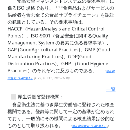
「食品安全マネジメントシステムの要求事項」に
係るISO 規格であり、「非食料品およびサービスの
供給者を含む全ての食品サプライチェーン」を認証
の範囲としている。その要求事項は、
HACCP（HazardAnalysis and Critical Control
Points）、ISO-9001（食品安全に関するQuality
Management System の要素に係る要求事項）、
GAP (GoodAgricultural Practices)、GMP (Good
Manufacturing Practices)、GDP(Good
Distribution Practices)、GHP （Good Hygiene
Practices）のそれぞれに及ぶものである。
（
適正農
業規範『GAP導入』
p. 29, p. 233 , 2009/1/30)
一覧
厚生労働省登録機関：
食品衛生法に基づき厚生労働省に登録された検査
機関である。登録等に関して一定の基準が定められ
ており、一般的にその機関による検査結果は公的な
ものとして取り扱われる。
（
適正農業規範『GAP導入』
p.