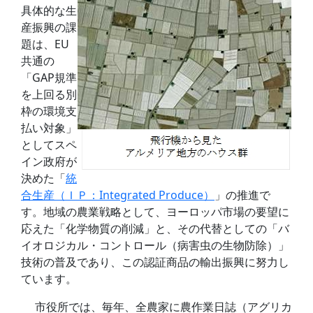
具体的な生
産振興の課
題は、EU
共通の
「GAP規準
を上回る別
枠の環境支
払い対象」
としてスペ
イン政府が
決めた「
統
合生産（ＩＰ：Integrated Produce）
」の推進で
す。地域の農業戦略として、ヨーロッパ市場の要望に
応えた「化学物質の削減」と、その代替としての「バ
イオロジカル・コントロール（病害虫の生物防除）」
技術の普及であり、この認証商品の輸出振興に努力し
ています。
市役所では、毎年、全農家に農作業日誌（アグリカ