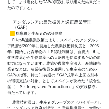
じて、より進化したGAPの実践に取り組んだ結果だっ
たのです』と。
アンダルシアの農業振興と適正農業管理
（GAP）
指導員と生産者の認証制度
EUの共通農業政策により、スペインのアンダルシ
ア政府が2000年に開始した農業技術員制度と、2005
年に開始した青果物のＩＰ認証制度は、新農法、即ち
化学農薬から生物農薬への大転換を促進するための原
動力になっています。農協や農業生産法人、産地卸売
業者などは、農業技術員を雇用して生産者のための
GAPの指導、特にEU共通の「GAP規準を上回る別枠
の環境支払い対象」としてスペインが決めた「統合生
産（ＩＰ：Integrated Production）」の実践指導に
当たっています。
農業技術員は、生産者グループのアドバイザーとし
てアンダルシア政府が認定した営農指導員で、大学で