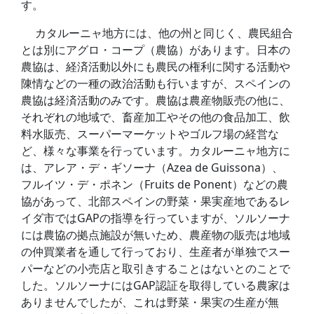
す。
カタルーニャ地方には、他の州と同じく、農民組合
とは別にアグロ・コープ（農協）があります。日本の
農協は、経済活動以外にも農民の権利に関する活動や
陳情などの一種の政治活動も行いますが、スペインの
農協は経済活動のみです。農協は農産物販売の他に、
それぞれの地域で、畜産加工やその他の食品加工、飲
料水販売、スーパーマーケットやゴルフ場の経営な
ど、様々な事業を行っています。カタルーニャ地方に
は、アレア・デ・ギソーナ（Azea de Guissona）、
フルイツ・デ・ポネン（Fruits de Ponent）などの農
協があって、北部スペインの野菜・果実産地であるレ
イダ市ではGAPの指導を行っていますが、ソルソーナ
には農協の拠点施設が無いため、農産物の販売は地域
の仲買業者を通して行っており、生産者が単独でスー
パーなどの小売店と取引きすることはないとのことで
した。ソルソーナにはGAP認証を取得している農家は
ありませんでしたが、これは野菜・果実の生産が無