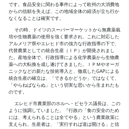
です。食品安全に関わる事件によって欧州の大消費地
からの信頼を失えば、この地域全体の経済が立ち行か
なくなることは確実です。
その時、ドイツのスーパーマーケットから無農薬栽
培や生物農薬の使用を強く要求され、これに対応した
アルメリア県やエレヒド市の強力な行政指導の下で、
代替農業としての統合生産（ＩＰ）が開発されまし
た。産地全体で、行政指導による化学農薬から生物農
薬への大転換を成し遂げてきました。ＩＰＭやオーガ
ニックなどの新たな技術導入と、徹底したGAPによる
統合生産の確立は、「できるかどうか」ではなくて、
「やらねばならぬ」という切実な思いから生まれたも
のです。
エレヒド市農業部のホルへ・ビセラス議長は、この
ように強調していました。『行政の「食の安全のため
には、考えられることは全てやる」という農業政策に
支えられ、生産者は、「実行すれば道は開ける」と信