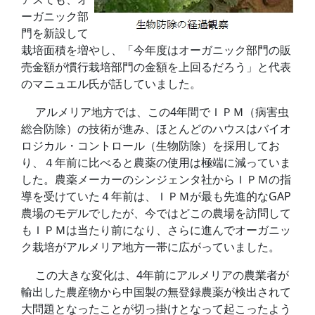
ーガニック部
門を新設して
栽培面積を増やし、「今年度はオーガニック部門の販
売金額が慣行栽培部門の金額を上回るだろう」と代表
のマニュエル氏が話していました。
アルメリア地方では、この4年間でＩＰＭ（病害虫
総合防除）の技術が進み、ほとんどのハウスはバイオ
ロジカル・コントロール（生物防除）を採用してお
り、４年前に比べると農薬の使用は極端に減っていま
した。農薬メーカーのシンジェンタ社からＩＰＭの指
導を受けていた４年前は、ＩＰＭが最も先進的なGAP
農場のモデルでしたが、今ではどこの農場を訪問して
もＩＰＭは当たり前になり、さらに進んでオーガニッ
ク栽培がアルメリア地方一帯に広がっていました。
この大きな変化は、4年前にアルメリアの農業者が
輸出した農産物から中国製の無登録農薬が検出されて
大問題となったことが切っ掛けとなって起こったよう