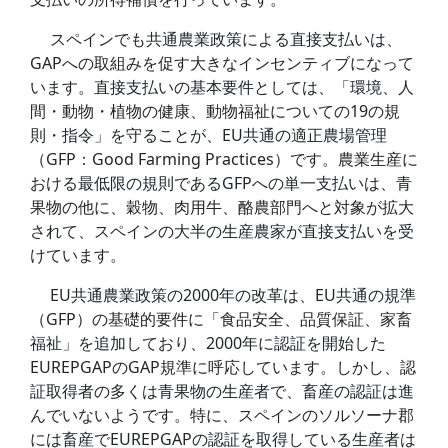
スペインでも共通農業政策による直接支払いは、
GAPへの取組みを促す大きなインセンティブになって
います。直接支払いの基本要件としては、「環境、人
間・動物・植物の健康、動物福祉についての19の規
則・指令」を守ることが、EU共通の適正農場管理
（GFP：Good Farming Practices）です。農業生産に
おける最低限の規則であるGFPへの単一支払いは、青
果物の他に、穀物、肉用牛、酪農部門へと対象が拡大
されて、スペインの大半の生産農家が直接支払いを受
けています。
EU共通農業政策の2000年の改革は、EU共通の規準
（GFP）の基礎的要件に「食品安全、品質保証、家畜
福祉」を追加しており、2000年に認証を開始した
EUREPGAPのGAP規準に呼応しています。しかし、認
証取得者の多くは青果物の生産者で、畜産の認証は進
んでいないようです。特に、スペインのソルソーナ郡
には畜産でEUREPGAPの認証を取得している生産者は