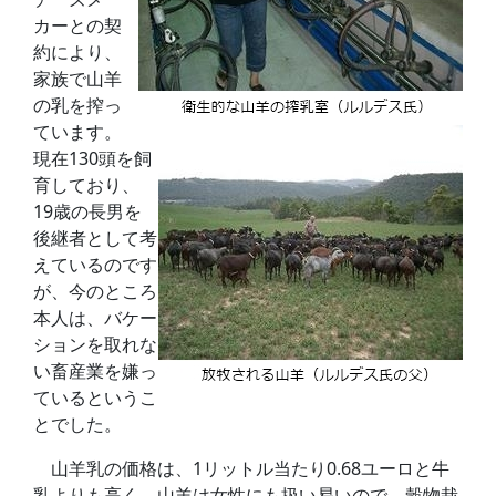
カーとの契
約により、
家族で山羊
の乳を搾っ
ています。
現在130頭を飼
育しており、
19歳の長男を
後継者として考
えているのです
が、今のところ
本人は、バケー
ションを取れな
い畜産業を嫌っ
ているというこ
とでした。
山羊乳の価格は、1リットル当たり0.68ユーロと牛
乳よりも高く、山羊は女性にも扱い易いので、穀物栽