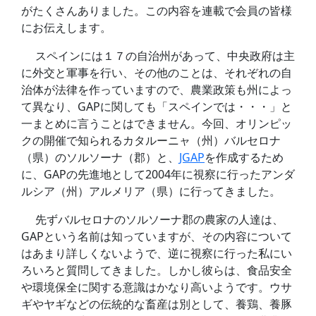
がたくさんありました。この内容を連載で会員の皆様
にお伝えします。
スペインには１７の自治州があって、中央政府は主
に外交と軍事を行い、その他のことは、それぞれの自
治体が法律を作っていますので、農業政策も州によっ
て異なり、GAPに関しても「スペインでは・・・」と
一まとめに言うことはできません。今回、オリンピッ
クの開催で知られるカタルーニャ（州）バルセロナ
（県）のソルソーナ（郡）と、
JGAP
を作成するため
に、GAPの先進地として2004年に視察に行ったアンダ
ルシア（州）アルメリア（県）に行ってきました。
先ずバルセロナのソルソーナ郡の農家の人達は、
GAPという名前は知っていますが、その内容について
はあまり詳しくないようで、逆に視察に行った私にい
ろいろと質問してきました。しかし彼らは、食品安全
や環境保全に関する意識はかなり高いようです。ウサ
ギやヤギなどの伝統的な畜産は別として、養鶏、養豚