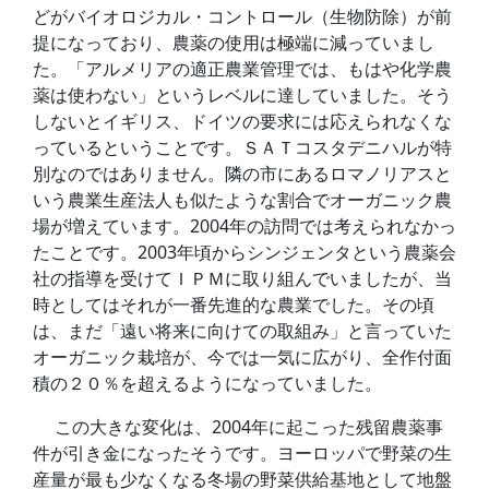
どがバイオロジカル・コントロール（生物防除）が前
提になっており、農薬の使用は極端に減っていまし
た。「アルメリアの適正農業管理では、もはや化学農
薬は使わない」というレベルに達していました。そう
しないとイギリス、ドイツの要求には応えられなくな
っているということです。ＳＡＴコスタデニハルが特
別なのではありません。隣の市にあるロマノリアスと
いう農業生産法人も似たような割合でオーガニック農
場が増えています。2004年の訪問では考えられなかっ
たことです。2003年頃からシンジェンタという農薬会
社の指導を受けてＩＰＭに取り組んでいましたが、当
時としてはそれが一番先進的な農業でした。その頃
は、まだ「遠い将来に向けての取組み」と言っていた
オーガニック栽培が、今では一気に広がり、全作付面
積の２０％を超えるようになっていました。
この大きな変化は、2004年に起こった残留農薬事
件が引き金になったそうです。ヨーロッパで野菜の生
産量が最も少なくなる冬場の野菜供給基地として地盤