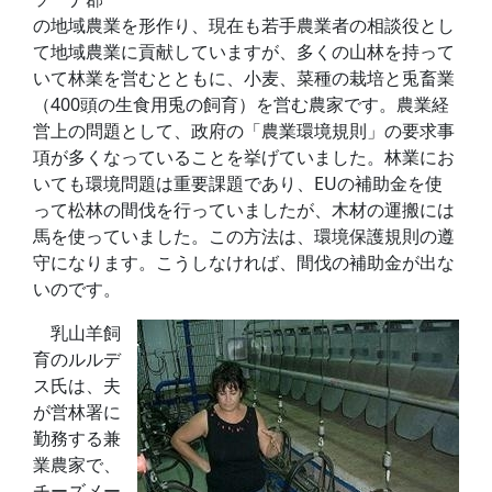
の地域農業を形作り、現在も若手農業者の相談役とし
て地域農業に貢献していますが、多くの山林を持って
いて林業を営むとともに、小麦、菜種の栽培と兎畜業
（400頭の生食用兎の飼育）を営む農家です。農業経
営上の問題として、政府の「農業環境規則」の要求事
項が多くなっていることを挙げていました。林業にお
いても環境問題は重要課題であり、EUの補助金を使
って松林の間伐を行っていましたが、木材の運搬には
馬を使っていました。この方法は、環境保護規則の遵
守になります。こうしなければ、間伐の補助金が出な
いのです。
乳山羊飼
育のルルデ
ス氏は、夫
が営林署に
勤務する兼
業農家で、
チーズメー