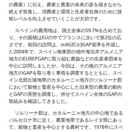
の農家）に伝え、農家と農業の未来の姿を描きながら
絶えず前進し、消費者と環境と生産者自身のために技
術レベルを向上させていくことが大切です。
スペインの農用地は、国土全体の59.7%を占めてお
り、その面積はEUの中でフランスに次いで第2位の広
さです。前回の訪問は、㈱AGICがJGAP規準を作成し
た2004年で、スペイン南東部の地中海沿岸アルメニア
地方のEUREPGAPに取り組む農協などの生産者団体を
中心に訪問しましたが、今回は、その後のアルメニア
地方のGAPを取り巻く事情を調査するとともに、スペ
イン北部丘陵地帯のカタルーニャ地方のソルソーナ郡
において穀物と畜産を中心にした旧来型の農業の動向
とGAPの実態を調査し、併せてスペイン全体のGAPの
取組みを確認してきました。
ソルソーナ郡は、カタルーニャ地方の中心地である
バルセロナ市に近く、農業地帯であるレイダ県にあっ
て、穀物と畜産を中心とする農村です。1978年にスペ