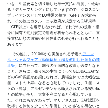
いを、生産要素と切り離した単一支払い制度、いわゆ
る「デカップリング」にしていますので、クロスコン
プライアンスとしてEU共通の規準（GFP）が求めら
れ、その他にカタルーニャ政府が規定するGAP規準
（GFP以上）を遵守しなければ、それぞれの規則・指
令に固有の罰則規定で罰則が科せられるとともに、直
接支払い額の減額や給付停止の処分が行われることも
あります。
その他に、2010年から実施される予定の
アニマ
ル・ウェルフェア（動物福祉：檻を使用した飼育の禁
止等）
に当たって、施設の全面的な改造が必要となる
こと、さらに、売り先の事情によってGLOBALGAPな
どのGAP認証が必須になれば、農場全体では大幅な生
産コストの上昇になると心配していました。生産コス
トの上昇は、アルゼンチンから輸入されている安い豚
との競争があり、大変不利になると心配していまし
た。それにもかかわらず、マリアさんは、GAP認証を
取得する体制を少しずつ準備していかざるを得ないと