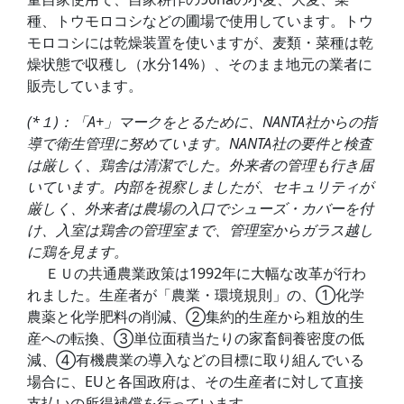
種、トウモロコシなどの圃場で使用しています。トウ
モロコシには乾燥装置を使いますが、麦類・菜種は乾
燥状態で収穫し（水分14%）、そのまま地元の業者に
販売しています。
(*１)：「A+」マークをとるために、NANTA社からの指
導で衛生管理に努めています。NANTA社の要件と検査
は厳しく、鶏舎は清潔でした。外来者の管理も行き届
いています。内部を視察しましたが、セキュリティが
厳しく、外来者は農場の入口でシューズ・カバーを付
け、入室は鶏舎の管理室まで、管理室からガラス越し
に鶏を見ます。
ＥＵの共通農業政策は1992年に大幅な改革が行わ
れました。生産者が「農業・環境規則」の、①化学
農薬と化学肥料の削減、②集約的生産から粗放的生
産への転換、③単位面積当たりの家畜飼養密度の低
減、④有機農業の導入などの目標に取り組んでいる
場合に、EUと各国政府は、その生産者に対して直接
支払いの所得補償を行っています。