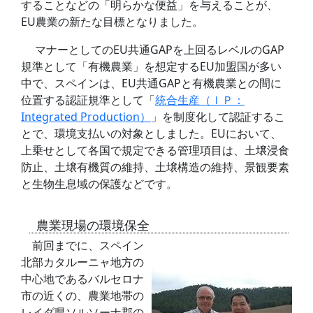
することなどの「明らかな便益」を与えることが、
EU農業の新たな目標となりました。
マナーとしてのEU共通GAPを上回るレベルのGAP
規準として「有機農業」を想定するEU加盟国が多い
中で、スペインは、EU共通GAPと有機農業との間に
位置する認証規準として「
統合生産（ＩＰ：
Integrated Production）
」を制度化して認証するこ
とで、環境支払いの対象としました。EUにおいて、
上乗せとして各国で規定できる管理項目は、土壌浸食
防止、土壌有機質の維持、土壌構造の維持、景観要素
と生物生息域の保護などです。
農業現場の環境保全
前回までに、スペイン
北部カタルーニャ地方の
中心地であるバルセロナ
市の近くの、農業地帯の
レイダ県ソルソーナ郡の