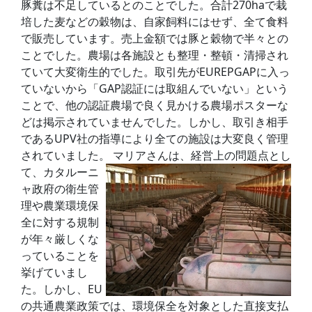
豚糞は不足しているとのことでした。合計270haで栽
培した麦などの穀物は、自家飼料にはせず、全て食料
で販売しています。売上金額では豚と穀物で半々との
ことでした。農場は各施設とも整理・整頓・清掃され
ていて大変衛生的でした。取引先がEUREPGAPに入っ
ていないから「GAP認証には取組んでいない」という
ことで、他の認証農場で良く見かける農場ポスターな
どは掲示されていませんでした。しかし、取引き相手
であるUPV社の指導により全ての施設は大変良く管理
されていました。
マリアさんは、経営上の問題点とし
て、カタルーニ
ャ政府の衛生管
理や農業環境保
全に対する規制
が年々厳しくな
っていることを
挙げていまし
た。しかし、EU
の共通農業政策では、環境保全を対象とした直接支払