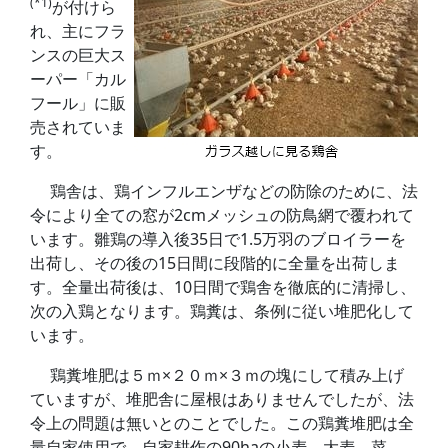
(*1)
が付けら
れ、主にフラ
ンスの巨大ス
ーパー「カル
フール」に販
売されていま
す。
鶏舎は、鶏インフルエンザなどの防除のために、法
令により全ての窓が2cmメッシュの防鳥網で覆われて
います。雛鶏の導入後35日で1.5万羽のブロイラーを
出荷し、その後の15日間に段階的に全量を出荷しま
す。全量出荷後は、10日間で鶏舎を徹底的に清掃し、
次の入鶏となります。鶏糞は、条例に従い堆肥化して
います。
鶏糞堆肥は５ｍ×２０ｍ×３ｍの塊にして積み上げ
ていますが、堆肥舎に屋根はありませんでしたが、法
令上の問題は無いとのことでした。この鶏糞堆肥は全
量自家使用で、自家耕作の90haの小麦、大麦、菜