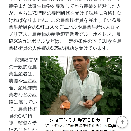
農学または微生物学を専攻してから農業を経験した人
が、さらに75時間の専門研修を受けて試験に合格しな
ければなりません。この農業技術員を雇用している農
業生産組合のSATコスタデニハルや農業生産法人ロマ
ノリアス、農産物の産地卸売業者グルーポペレス、農
協SCAカンポソルなどは、一定の条件の下でEUから農
業技術員の人件費の50%の補助を受けています。
家族経営型
の一般的な農
業生産者は、
農協や生産組
合、産地卸売
業者などの組
織に属してい
て、農業技術
員のGAP指
↑
導・監督を受
けることにな