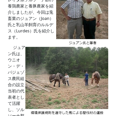
養鶏農家と養豚農家を紹
介しましたが、今回は兎
畜業のジュアン（Joan）
氏と乳山羊飼育のルルデ
ス（Lurdes）氏を紹介し
ます。
ジュア
ン氏は、
ウニオ
ン・デ・
パジェゾ
ス農民組
合の設立
当初の代
表者とし
て活躍
し、ソル
ソーナ郡