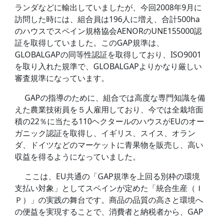
ランダなどに輸出していましたが、今回2008年9月に
訪問した時には、組合員は196人に増え、合計500ha
のハウスでスペイン規格協会AENORのUNE155000認
証を取得していました。このGAP規準は、
GLOBALGAPの同等性認証を取得しており、ISO9001
を取り入れた規準で、GLOBALGAPよりかなり厳しい
審査規準になっています。
GAPの指導のために、組合では高度な専門知識を備
えた農業技術員を５人雇用しており、今では全栽培面
積の22％に当たる110ヘクタールのハウスがEUのオー
ガニック認証を取得し、イギリス、スイス、オラン
ダ、ドイツなどのマーケットに青果物を販売し、高い
収益を得るようになっていました。
ここは、EU共通の「GAP規準を上回る別枠の環境
支払い対象」としてスペインが定めた「統合生産（Ｉ
Ｐ）」の実践の舞台です。商品の品質の高さと環境へ
の便益を実現することで、消費者と納税者から、GAP