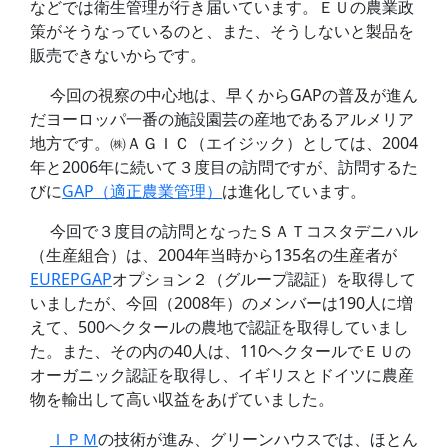
などでは衛生管理が行き届いています。ＥＵの農業政
策がそうなっているのと、また、そうしないと製品を
販売できないからです。
今回の視察の中心地は、早くからGAPの普及が進ん
だヨーロッパ一番の施設園芸の産地であるアルメリア
地方です。㈱ＡＧＩＣ（エイジック）としては、2004
年と2006年に続いて３度目の訪問ですが、訪問するた
びに
GAP（適正農業管理）
は進化しています。
今回で３度目の訪問となったＳＡＴコスタデニハル
（生産組合）は、2004年当時から135名の生産者が
EUREPGAP
オプション２（グループ認証）を取得して
いましたが、今回（2008年）のメンバーは190人に増
えて、500ヘクタールの農地で認証を取得していまし
た。また、その内の40人は、110ヘクタールでＥＵの
オーガニック認証を取得し、イギリスとドイツに農産
物を輸出して高い収益をあげていました。
ＩＰＭ
の技術が進み、グリーンハウスでは、ほとん