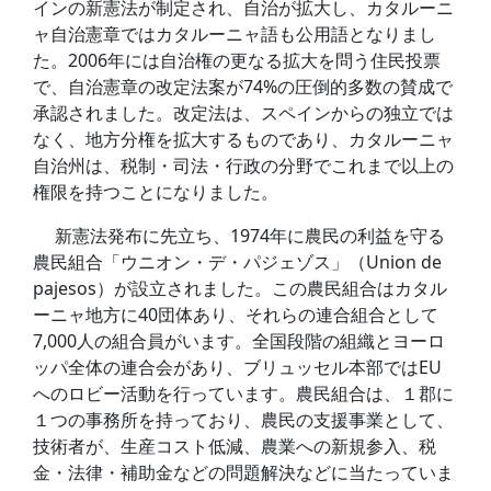
インの新憲法が制定され、自治が拡大し、カタルーニ
ャ自治憲章ではカタルーニャ語も公用語となりまし
た。2006年には自治権の更なる拡大を問う住民投票
で、自治憲章の改定法案が74%の圧倒的多数の賛成で
承認されました。改定法は、スペインからの独立では
なく、地方分権を拡大するものであり、カタルーニャ
自治州は、税制・司法・行政の分野でこれまで以上の
権限を持つことになりました。
新憲法発布に先立ち、1974年に農民の利益を守る
農民組合「ウニオン・デ・パジェゾス」（Union de
pajesos）が設立されました。この農民組合はカタル
ーニャ地方に40団体あり、それらの連合組合として
7,000人の組合員がいます。全国段階の組織とヨーロ
ッパ全体の連合会があり、ブリュッセル本部ではEU
へのロビー活動を行っています。農民組合は、１郡に
１つの事務所を持っており、農民の支援事業として、
技術者が、生産コスト低減、農業への新規参入、税
金・法律・補助金などの問題解決などに当たっていま