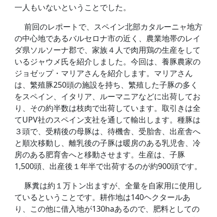
一人もいないということでした。
前回のレポートで、スペイン北部カタルーニャ地方
の中心地であるバルセロナ市の近く、農業地帯のレイ
ダ県ソルソーナ郡で、家族４人で肉用鶏の生産をして
いるジャウメ氏を紹介しました。今回は、養豚農家の
ジョゼップ・マリアさんを紹介します。マリアさん
は、繁殖豚250頭の施設を持ち、繁殖した子豚の多く
をスペイン、イタリア、ルーマニアなどに出荷してお
り、その約半数は枝肉で出荷しています。取引きは全
てUPV社のスペイン支社を通して輸出します。種豚は
３頭で、受精後の母豚は、待機舎、受胎舎、出産舎へ
と順次移動し、離乳後の子豚は暖房のある乳児舎、冷
房のある肥育舎へと移動させます。生産は、子豚
1,500頭、出産後１年半で出荷するのが約900頭です。
豚糞は約１万トン出ますが、全量を自家用に使用し
ているということです。耕作地は140ヘクタールあ
り、この他に借入地が130haあるので、肥料としての