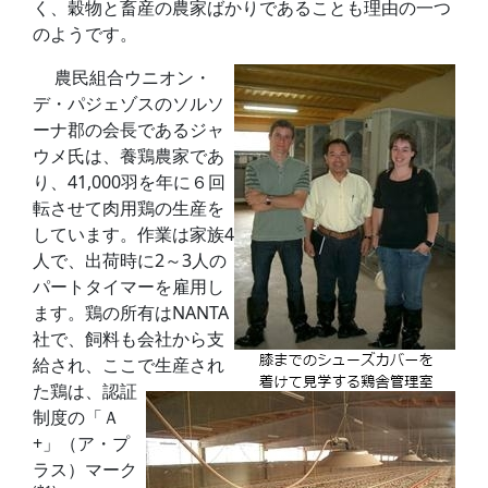
く、穀物と畜産の農家ばかりであることも理由の一つ
のようです。
農民組合ウニオン・
デ・パジェゾスのソルソ
ーナ郡の会長であるジャ
ウメ氏は、養鶏農家であ
り、41,000羽を年に６回
転させて肉用鶏の生産を
しています。作業は家族4
人で、出荷時に2～3人の
パートタイマーを雇用し
ます。鶏の所有はNANTA
社で、飼料も会社から支
給され、ここで生産され
た鶏は、認証
制度の「Ａ
+」（ア・プ
ラス）マーク