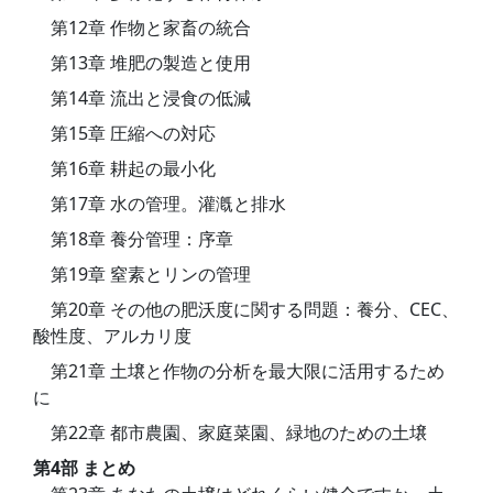
第12章 作物と家畜の統合
第13章 堆肥の製造と使用
第14章 流出と浸食の低減
第15章 圧縮への対応
第16章 耕起の最小化
第17章 水の管理。灌漑と排水
第18章 養分管理：序章
第19章 窒素とリンの管理
第20章 その他の肥沃度に関する問題：養分、CEC、
酸性度、アルカリ度
第21章 土壌と作物の分析を最大限に活用するため
に
第22章 都市農園、家庭菜園、緑地のための土壌
第4部 まとめ