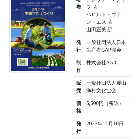
者
フ 著
ハロルド・ヴァ
ン・エス 著
山田正美 訳
発
一般社団法人日本
行
生産者GAP協会
制
株式会社AGIC
作
販
一般社団法人農山
売
漁村文化協会
価
5,500円（税込）
格
発
2023年11月10日
行