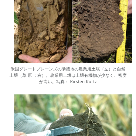
米国グレートプレーンズの隣接地の農業用土壌（左）と自然
土壌（草 原 ；右）。農業用土壌は土壌有機物が少なく、密度
が高い。写真： Kirsten Kurtz