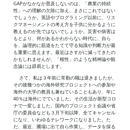
GAPがなかなか普及しないのは、「農業の持続
性」への理解の欠除に加え、まさにこれではない
でしょうか。英語やプログラミング以前に、リス
クマネージメントの考え方を子供に分かるように
教えるのが先ではないでしょうか。災害や病害は
もとより、何があるかわからない時代に、自ら
を、論理的に筋道をたてて守る知識や判断力が最
も重要に思えます。最近はさすがに減ってきたの
かもしれませんが、「根性」のような精神論や観
念論には辟易とします。
さて、私は３年前に常勤の職は退きましたが、
その後幾つかの海外研究プロジェクトへの参加や
海外の大学の教員も兼ねていることもあり、年に
40％は海外にでていました。その生活が新型コロ
ナで一変しました。国内のプロジェクト会議や省
庁の委員会なども３月下旬以降、全てキャンセル
になり、いわゆるテレワークになりました。た
だ、最近、圃場に出て自ら作業し、データを採る