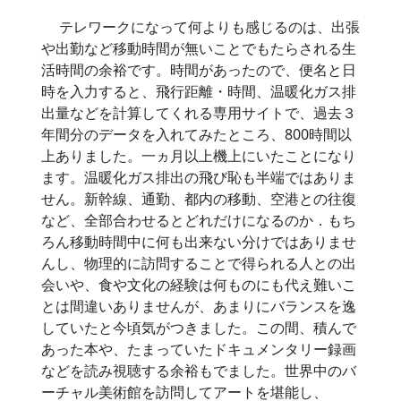
テレワークになって何よりも感じるのは、出張
や出勤など移動時間が無いことでもたらされる生
活時間の余裕です。時間があったので、便名と日
時を入力すると、飛行距離・時間、温暖化ガス排
出量などを計算してくれる専用サイトで、過去３
年間分のデータを入れてみたところ、800時間以
上ありました。一ヵ月以上機上にいたことになり
ます。温暖化ガス排出の飛び恥も半端ではありま
せん。新幹線、通勤、都内の移動、空港との往復
など、全部合わせるとどれだけになるのか．もち
ろん移動時間中に何も出来ない分けではありませ
んし、物理的に訪問することで得られる人との出
会いや、食や文化の経験は何ものにも代え難いこ
とは間違いありませんが、あまりにバランスを逸
していたと今頃気がつきました。この間、積んで
あった本や、たまっていたドキュメンタリー録画
などを読み視聴する余裕もでました。世界中のバ
ーチャル美術館を訪問してアートを堪能し、