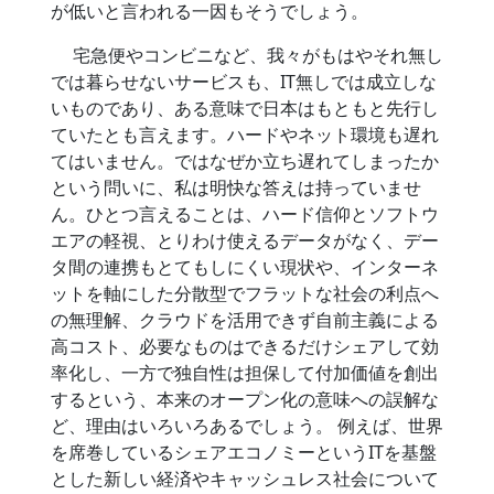
が低いと言われる一因もそうでしょう。
宅急便やコンビニなど、我々がもはやそれ無し
では暮らせないサービスも、IT無しでは成立しな
いものであり、ある意味で日本はもともと先行し
ていたとも言えます。ハードやネット環境も遅れ
てはいません。ではなぜか立ち遅れてしまったか
という問いに、私は明快な答えは持っていませ
ん。ひとつ言えることは、ハード信仰とソフトウ
エアの軽視、とりわけ使えるデータがなく、デー
タ間の連携もとてもしにくい現状や、インターネ
ットを軸にした分散型でフラットな社会の利点へ
の無理解、クラウドを活用できず自前主義による
高コスト、必要なものはできるだけシェアして効
率化し、一方で独自性は担保して付加価値を創出
するという、本来のオープン化の意味への誤解な
ど、理由はいろいろあるでしょう。 例えば、世界
を席巻しているシェアエコノミーというITを基盤
とした新しい経済やキャッシュレス社会について