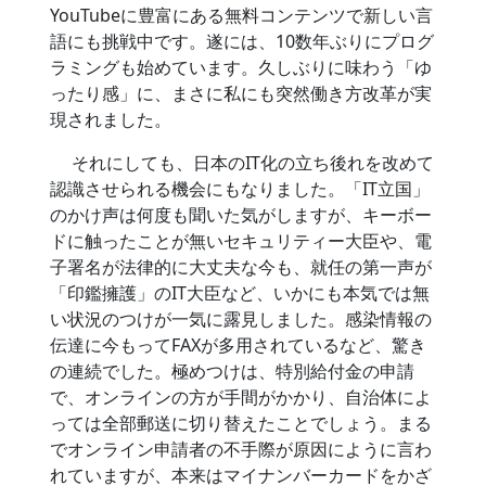
YouTubeに豊富にある無料コンテンツで新しい言
語にも挑戦中です。遂には、10数年ぶりにプログ
ラミングも始めています。久しぶりに味わう「ゆ
ったり感」に、まさに私にも突然働き方改革が実
現されました。
それにしても、日本のIT化の立ち後れを改めて
認識させられる機会にもなりました。「IT立国」
のかけ声は何度も聞いた気がしますが、キーボー
ドに触ったことが無いセキュリティー大臣や、電
子署名が法律的に大丈夫な今も、就任の第一声が
「印鑑擁護」のIT大臣など、いかにも本気では無
い状況のつけが一気に露見しました。感染情報の
伝達に今もってFAXが多用されているなど、驚き
の連続でした。極めつけは、特別給付金の申請
で、オンラインの方が手間がかかり、自治体によ
っては全部郵送に切り替えたことでしょう。まる
でオンライン申請者の不手際が原因にように言わ
れていますが、本来はマイナンバーカードをかざ