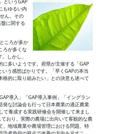
」というGAP
にもゆるい内
ません。その
基盤に関する
ところが多か
ころが多くな
す。しかし、
的に多いようです。府県が主催する「GAP
という感想ばかりです。「早くGAPの本当
本格的に取り組みたい」との決意も述べて
AP導入」「GAP導入事例」「イングラン
、活発な討論会も行って日本農業の適正農業
として養成する実践研修会を開催して来まし
しており、実際の農場に出向いて客観的な農
て、地域農業や農場管理における問題、特
汚染者負担の視点で改善の方向を示すこ