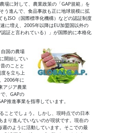
農場に対して、農業政策の「GAP規範」を
っそう進んで、食品事故も正に地球規模に拡
もISO（国際標準化機構）などの認証制度
速に増え、2005年以降はEU加盟国以外の
GAP認証と言われている）」が国際的に本格化
、自国の農場
年に開始してい
と昔のことと
制度を立ち上
2006年に
東アジア農業
で、GAPの
GAP推進事業を指導しています。
ることでしょう。しかし、現時点での日本
はあまり進んでいないのが現状です。現在の
て毎週のように活動しています。そこでの最