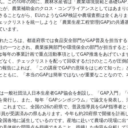
。この10年の間に、農林水産省は「農業環境規範と基礎GAP
たが、農業補助金のクロス・コンプライアンスとしてはあまり
ることながら、EUのようなGAP検証や農場査察は全くあり
ェックリストを統一しようと「農業生産工程管理(GAP)の共通
ています。
れたころは、都道府県では食品安全部門がGAP普及を担当する
な柱の一つとされ、農業振興部門や環境保全の部門が担当すると
は毎年の事業計画で重点活動事項としてGAP推進をあげていま
んどなく、チェックリストを配って回収するだけのところが圧倒
の報告によれば、「この講座でGAPの意味をはじめて知った」
とともに、「本当のGAPは簡単ではないが重要なことなので、
般社団法人日本生産者GAP協会を創設し、「GAP入門」「G
籍を発行し、また、毎年「GAPシンポジウム」で論文を発表し
。これまでに、全国の26の府県で、普及指導員をGAP指導者
導員が受講済みの県もあります。今年も約20府県で開催を計画
が全国各地に誕生しているのです。産地に赴いて農場の現場に出
の具体的な問題点を指摘できること、指摘した内容を分析して