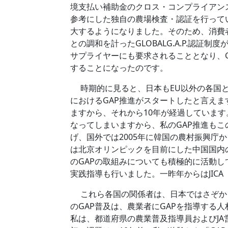
境支払い補助金のクロス・コンプライアン
参考にした独自の農場検査・認証を行って
大するようになりました。そのため、消費
との調和を計ったGLOBALG.A.P.認
サプライヤーにも要求されることとなり、GA
することになったのです。
時期的に見ると、日本もEU以外の各国と
におけるGAP推進がスタートしたと言えま
ますから、それから10年が経過しています
なってしまいますから、私のGAP推進もこの
げ、国外では2005年に韓国の農村振興庁か
は北京オリンピックを目前にした中国国内
のGAPの取組みについても積極的に活動して
実践指導も行いました。一昨年からはJIC
これら各国の関係者は、日本ではさぞかし
のGAP普及は、農業者にGAPを指導する
私は、都道府県の農業普及指導員およびJA