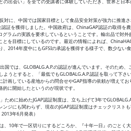
Pとの出会い」を全ての受講者に体験していただき、世界と日本
対に、中国では国家目標として食品安全対策が強力に推進され、2
.の同等性認証を獲得しました。中国政府は、ChinaGAP認証の
監視プログラムの実践を要求しているということです。輸出品で対
にしているのです。最近の情報によれば、ChinaHACCP はGFSI
けており、2014年度中にもGFSIの承認を獲得する様子で、数少
国では、GLOBALG.A.P.の認証が進んでいます。そのた
しようとすると、「最低でもGLOBALG.A.P.認証を取って
画している産地からの問合せやGAP指導の依頼が増えており、「1
本格的に開始したというのが現状です。
めに始めたJGAP認証制度は、立ち上げて3年でGLOBALG.
ジにも関わらず、現在のJGAP認証制度はチェックリストも審査基
 2013年6月発表）
は、10年で一区切りにするどころか、『十年一日』のごとく