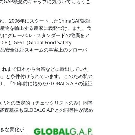
のGAP概念のギャップに気づいてもらうこ
006年にスタートしたChinaGAP認証
取得を農産物を輸出する農家に義務づけ、また、食
外的にグローバル・スタンダードの徹底をア
（Global Food Safety
ない食品安全認証スキームの事実上のグローバ
め、これまで日本から台湾などに輸出していた
下さい」と条件付けられています。このため私の
0年前に始めたGLOBALG.A.P.の認証
A.P.との暫定的（チェックリストのみ）同等
準もGLOBALG.A.P.との同等性が認め
大きな変化が