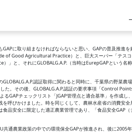
GAPに取り組まなければならないと思い、GAPの普及推進を始め
of Good Agricultural Practice）と、巨大スー
 Practice）」と、それにGLOBALG.A.P.（当時はEurepGAPと
OBALG.A.P.認証取得に関わると同時に、千葉県の野菜農
。その後、GLOBALG.A.P.認証の要求事項「Control Points
て日本語によるGAPチェックリスト「JGAP管理点と適合基準」を作成し
践を呼びかけました。時を同じくして、農林水産省の消費安全局
は食品安全に限定した適正農業管理であり、「食品安全GAP（
。
U共通農業政策の中での環境保全GAPが推進され、後に2005