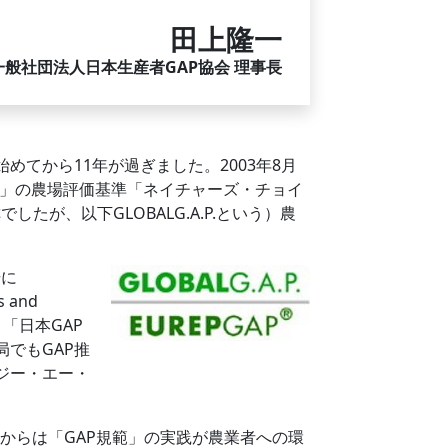
田上隆一
一般社団法人日本生産者GAP協会 理事長
てから11年が過ぎました。2003年8月
パー「テスコ」の農場評価基準「ネイチャーズ・チョイ
いう名称でしたが、以下GLOBALG.A.P.という）農
場に
 and
、「日本GAP
でもGAP推
ジー・エー・
年からは「GAP規範」の実践が農業者への環