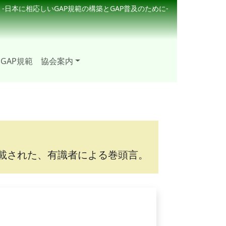
-日本に相応しいGAP規範の構築とGAP普及のために-
GAP規範
協会案内
載された、有識者による巻頭言。