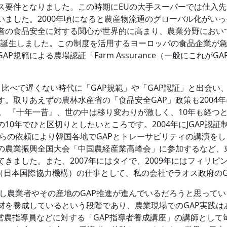
ス要件となりました。この時期にEUの大手スーパーでは仕入先
いました。2000年頃になると農産物流通のグローバル化がい
者の食品安全に対する関心が世界的に高まり、農業分野において
証制度が誕生しました。この制度を活用するヨーロッパの食品企業が急
P規範による農場認証「Farm Assurance（一般にこれが
比べて遅くない時代に「GAP規範」や「GAP認証」と出会い
す。取りあえずの農林水産省の「食品安全GAP」政策も2004
。 『十年一昔』、世の中は移り変わりが激しく、10年も経つ
10年でひと区切りとしたいところです。2004年にJGAP認証
らの依頼により韓国各地でGAPとトレーサビリティの講演をし、
の農業振興全国大会「中国農経産業高峰会」に参加するなど、
きました。また、2007年にはタイで、2009年にはフィリピン
A（日本国際協力機構）の仕事として、私の会社でラオス政府の
農業者やその産地のGAP推進が進んでいるだろうと思ってい
人材を養成しているという段階であり、農業現場でのGAP実践
営農指導員などに対する「GAP指導者養成講座」の講師とし