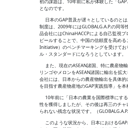
初の課題は、10年前に私が体験した「GA
となのです。
日本のGAP普及が遅々としているのとは反
制度は、2009年にはGLOBALG.A.P
品会社にはChinaHACCPによる自己
ピールすることで、中国の信頼度を高めることを目標
Initiative）のベンチマーキングを受
ル・スタンダードになろうとしています。
また、現在のASEAN諸国、特に農産物輸出
リンゴやメロンをASEAN諸国に輸出を拡大
会社には、日本からの農産物輸出を具体的に計
を目指す農産物産地のGAP実践指導」を
10年前に「日本の農業を国際標準にする」た
性を獲得しましたが、その後は再三のチャレン
られない残念な状況です。（GLOBALG.A.P.
このような状況から、日本におけるGAP