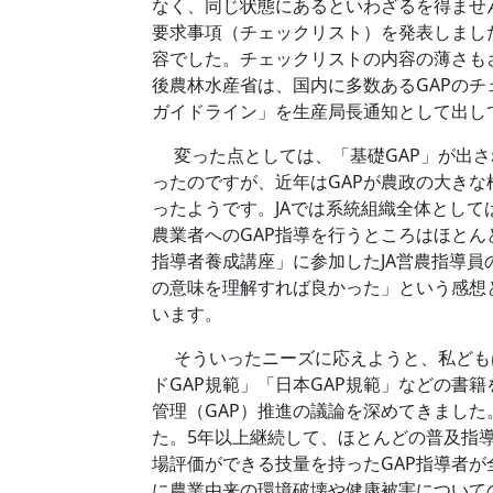
なく、同じ状態にあるといわざるを得ません
要求事項（チェックリスト）を発表しまし
容でした。チェックリストの内容の薄さもさ
後農林水産省は、国内に多数あるGAPのチ
ガイドライン」を生産局長通知として出し
変った点としては、「基礎GAP」が出さ
ったのですが、近年はGAPが農政の大き
ったようです。JAでは系統組織全体として
農業者へのGAP指導を行うところはほと
指導者養成講座」に参加したJA営農指導員
の意味を理解すれば良かった」という感想
います。
そういったニーズに応えようと、私どもは一
ドGAP規範」「日本GAP規範」などの書
管理（GAP）推進の議論を深めてきました
た。5年以上継続して、ほとんどの普及指
場評価ができる技量を持ったGAP指導者
に農業由来の環境破壊や健康被害について