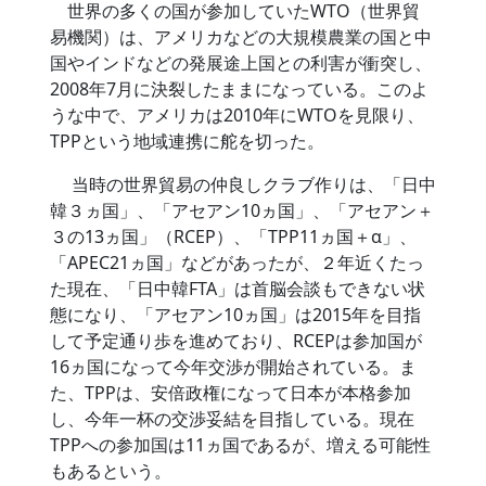
世界の多くの国が参加していたWTO（世界貿
易機関）は、アメリカなどの大規模農業の国と中
国やインドなどの発展途上国との利害が衝突し、
2008年7月に決裂したままになっている。このよ
うな中で、アメリカは2010年にWTOを見限り、
TPPという地域連携に舵を切った。
当時の世界貿易の仲良しクラブ作りは、「日中
韓３ヵ国」、「アセアン10ヵ国」、「アセアン＋
３の13ヵ国」（RCEP）、「TPP11ヵ国＋α」、
「APEC21ヵ国」などがあったが、２年近くたっ
た現在、「日中韓FTA」は首脳会談もできない状
態になり、「アセアン10ヵ国」は2015年を目指
して予定通り歩を進めており、RCEPは参加国が
16ヵ国になって今年交渉が開始されている。ま
た、TPPは、安倍政権になって日本が本格参加
し、今年一杯の交渉妥結を目指している。現在
TPPへの参加国は11ヵ国であるが、増える可能性
もあるという。