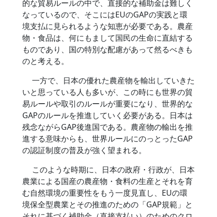
的な貿易ルールの中で、直接的な補助金は難しく
なっているので、そこにはEUのGAPの実践と環
境支払に見られるような知恵が必要である。農産
物・食品は、何にもまして国民の生命に直結する
ものであり、国の特別な配慮があって然るべきも
のと考える。
一方で、日本の優れた農産物を輸出していきた
いと思っている人も多いが、この時にも世界の貿
易ルールや取引のルールが重要になり、世界的な
GAPのルールを推進していく必要がある。日本は
残念ながらGAP後進国である。農産物の輸出を推
進する意味からも、世界ルールにのっとったGAP
の認証制度の普及が強く望まれる。
このような時期に、日本の政府・行政が、日本
農業による国産の農産物・食料の生産とそれを育
む自然環境の重要性をもう一度見直し、EUの環
境保全型農業とその推進のための「GAP規範」と
それに基づく補助金（直接支払い）のためのクロ