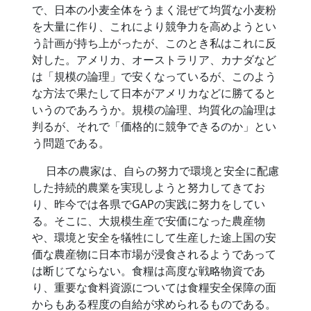
で、日本の小麦全体をうまく混ぜて均質な小麦粉
を大量に作り、これにより競争力を高めようとい
う計画が持ち上がったが、このとき私はこれに反
対した。アメリカ、オーストラリア、カナダなど
は「規模の論理」で安くなっているが、このよう
な方法で果たして日本がアメリカなどに勝てると
いうのであろうか。規模の論理、均質化の論理は
判るが、それで「価格的に競争できるのか」とい
う問題である。
日本の農家は、自らの努力で環境と安全に配慮
した持続的農業を実現しようと努力してきてお
り、昨今では各県でGAPの実践に努力をしてい
る。そこに、大規模生産で安価になった農産物
や、環境と安全を犠牲にして生産した途上国の安
価な農産物に日本市場が浸食されるようであって
は断じてならない。食糧は高度な戦略物資であ
り、重要な食料資源については食糧安全保障の面
からもある程度の自給が求められるものである。